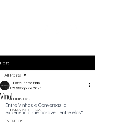
Post
All Posts
Portal Entre Elas
All Posts
5 de ago. de 2023
Vino!
COLUNISTAS
Entre Vinhos e Conversas: a 
ÚLTIMAS NOTÍCIAS
experiência memorável "entre elas"
EVENTOS