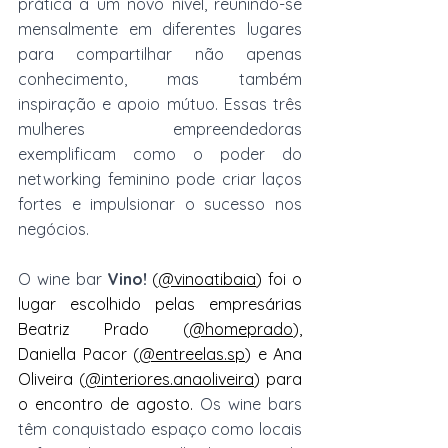
prática a um novo nível, reunindo-se 
mensalmente em diferentes lugares 
para compartilhar não apenas 
conhecimento, mas também 
inspiração e apoio mútuo. Essas três 
mulheres empreendedoras 
exemplificam como o poder do 
networking feminino pode criar laços 
fortes e impulsionar o sucesso nos 
negócios.
O wine bar 
Vino! 
(
@vinoatibaia
) foi o 
lugar escolhido pelas empresárias 
Beatriz Prado (
@homeprado
), 
Daniella Pacor (
@entreelas.sp
) e Ana 
Oliveira (
@interiores.anaoliveira
) para 
o encontro de agosto. 
Os wine bars 
têm conquistado espaço como locais 