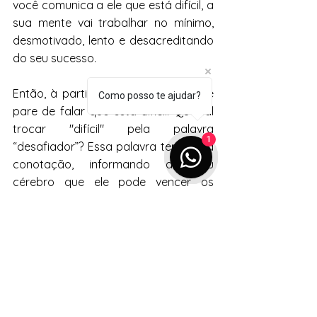
você comunica a ele que está difícil, a 
sua mente vai trabalhar no mínimo, 
desmotivado, lento e desacreditando 
do seu sucesso. 
Então, à partir de hoje planeje, aja e 
Como posso te ajudar?
pare de falar que está difícil. Que tal 
trocar "difícil" pela palavra 
1
“desafiador”? Essa palavra tem outra 
conotação, informando ao seu 
cérebro que ele pode vencer os 
desafios, o que é muito motivador 
você não acha? Então bora fazer as 
mudanças necessárias para 
verdadeiramente mudar de fase 
nesse jogo da vida! Afinal, mudar é 
preciso!