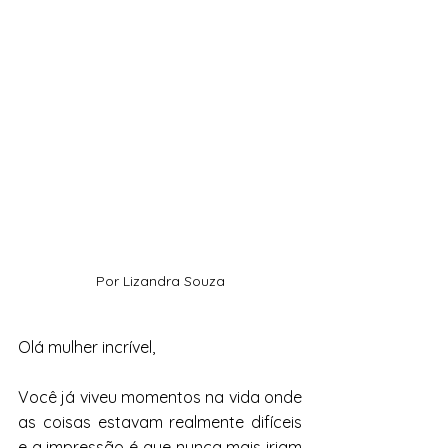
Por Lizandra Souza
Olá mulher incrível,
Você já viveu momentos na vida onde 
as coisas estavam realmente difíceis 
e a impressão é que nunca mais iriam 