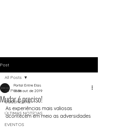
Post
All Posts
Portal Entre Elas
All Posts
18 de out. de 2019
Mudar é preciso!
COLUNISTAS
As experiências mais valiosas 
ÚLTIMAS NOTÍCIAS
acontecem em meio as adversidades
EVENTOS